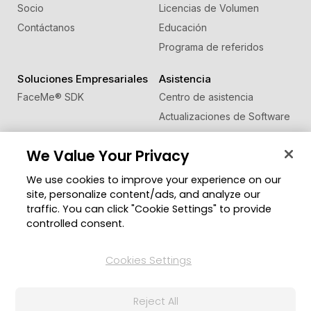
Socio
Licencias de Volumen
Contáctanos
Educación
Programa de referidos
Soluciones Empresariales
Asistencia
FaceMe
®
SDK
Centro de asistencia
Actualizaciones de Software
Centro de Aprendizaje
We Value Your Privacy
Comunidad
Cambiar región
We use cookies to improve your experience on our
Zona de Miembros
site, personalize content/ads, and analyze our
Blog
traffic. You can click "Cookie Settings" to provide
controlled consent.
Síguenos
Cookies Settings
© 2026 CyberLink Corp. Todos los derechos
Reject All
reservados.