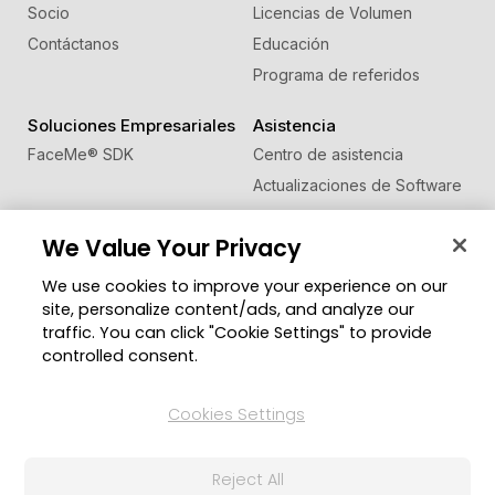
Socio
Licencias de Volumen
Contáctanos
Educación
Programa de referidos
Soluciones Empresariales
Asistencia
FaceMe
®
SDK
Centro de asistencia
Actualizaciones de Software
Centro de Aprendizaje
We Value Your Privacy
Comunidad
Cambiar región
We use cookies to improve your experience on our
Zona de Miembros
site, personalize content/ads, and analyze our
Blog
traffic. You can click "Cookie Settings" to provide
controlled consent.
Síguenos
Cookies Settings
© 2026 CyberLink Corp. Todos los derechos
Reject All
reservados.