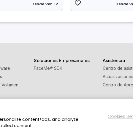
Desde Ver. 12
Desde Ve
Soluciones Empresariales
Asistencia
tware
FaceMe
®
SDK
Centro de asis
s
Actualizacione
e Volumen
Centro de Apre
 referidos
Cookies Se
personalize content/ads, and analyze
Política de privacidad
Condiciones de Servicio
reservados.
trolled consent.