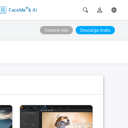
®
FaceMe
& AI
Conoce más
Descarga Gratis