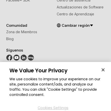
FaceMe
®
SDK
Centro de asistencia
Actualizaciones de Software
Centro de Aprendizaje
Comunidad
Cambiar región
Zona de Miembros
Blog
Síguenos
© 2026 CyberLink Corp. Todos los derechos
We Value Your Privacy
reservados.
We use cookies to improve your experience on our
Política de privacidad
Condiciones de Servicio
site, personalize content/ads, and analyze our
Configuración de cookies
traffic. You can click "Cookie Settings" to provide
controlled consent.
Cookies Settings