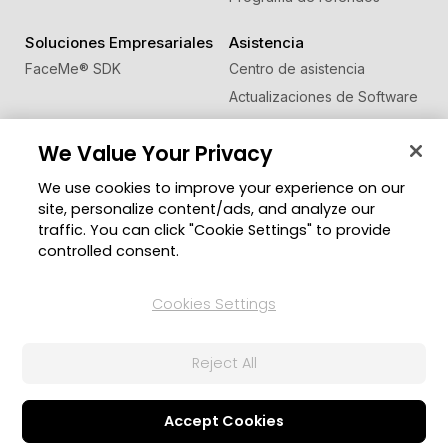
Soluciones Empresariales
Asistencia
FaceMe
®
SDK
Centro de asistencia
Actualizaciones de Software
Centro de Aprendizaje
We Value Your Privacy
Comunidad
Cambiar región
We use cookies to improve your experience on our
Zona de Miembros
site, personalize content/ads, and analyze our
Blog
traffic. You can click "Cookie Settings" to provide
controlled consent.
Síguenos
Cookies Settings
© 2026 CyberLink Corp. Todos los derechos
Reject All
reservados.
Política de privacidad
Condiciones de Servicio
Configuración de cookies
Accept Cookies