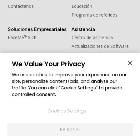
Contáctanos
Educación
Programa de referidos
Soluciones Empresariales
Asistencia
®
FaceMe
SDK
Centro de asistencia
Actualizaciones de Software
Centro de Aprendizaje
We Value Your Privacy
Comunidad
Cambiar región
We use cookies to improve your experience on our
Zona de Miembros
site, personalize content/ads, and analyze our
Blog
traffic. You can click "Cookie Settings" to provide
controlled consent.
Síguenos
Cookies Settings
© 2026 CyberLink Corp. Todos los derechos
Reject All
reservados.
Política de privacidad
Condiciones de Servicio