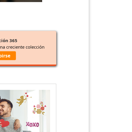
ción 365
una creciente colección
birse