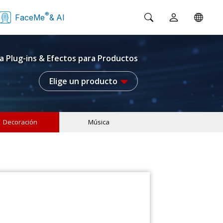
®
FaceMe
& AI
a Plug-ins & Efectos para Productos
Elige un producto
Decoración
Música