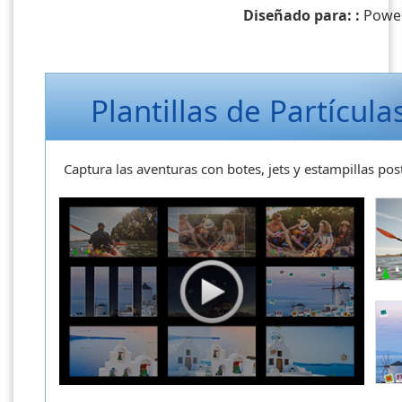
Diseñado para: :
Power
Plantillas de Partícula
Captura las aventuras con botes, jets y estampillas pos