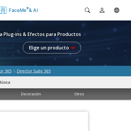
®
FaceMe
& AI
a Plug-ins & Efectos para Productos
Elige un producto
or 365
Director Suite 365
&
úsica
Decoración
Otros