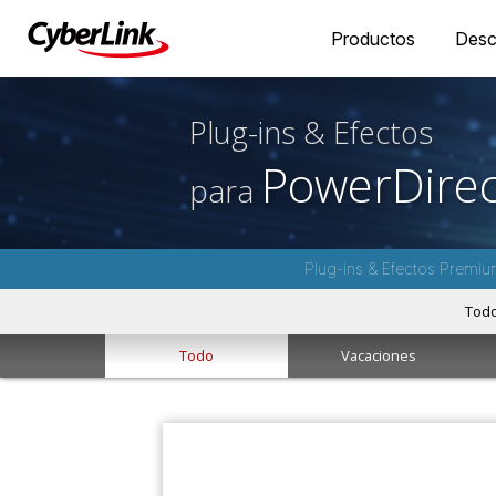
Productos
Desc
Plug-ins & Efectos
PowerDirec
para
Plug-ins & Efectos Premiu
Tod
Todo
Vacaciones