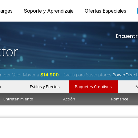
argas
Soporte y Aprendizaje
Ofertas Especiales
Encuentr
tor
PowerDirect
m por Valor Mayor a
$14,900
– Gratis para Suscriptores
o
Estilos y Efectos
Paquetes Creativos
M
Entretenimiento
Acción
Romance