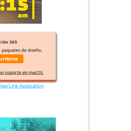
ción 365
, paquetes de diseño,
cribirse
con soporte en macOS.
yberLink Application