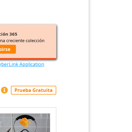
ción 365
una creciente colección
birse
yberLink Application
Prueba Gratuita