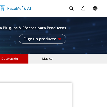
®
FaceMe
& AI
a Plug-ins & Efectos para Productos
Elige un producto
Decoración
Música