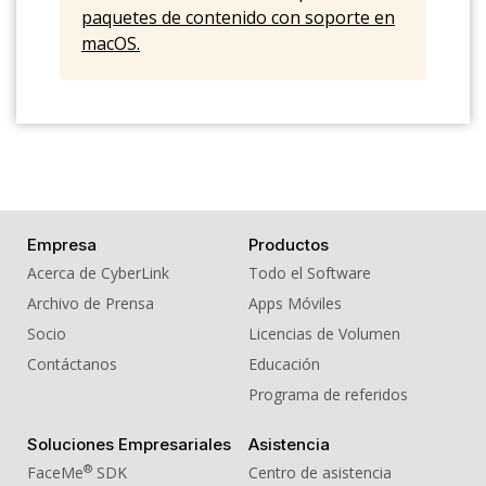
16. Sound Effect - Snip 02
paquetes de contenido con soporte en
macOS.
17. Sound Effect - Stapler
18. Sound Effect - Sticky Tape 01
19. Sound Effect - Sticky Tape 02
20. Sound Effect - Telephone
Empresa
Productos
Acerca de CyberLink
Todo el Software
Archivo de Prensa
Apps Móviles
Socio
Licencias de Volumen
Contáctanos
Educación
Programa de referidos
Soluciones Empresariales
Asistencia
®
FaceMe
SDK
Centro de asistencia