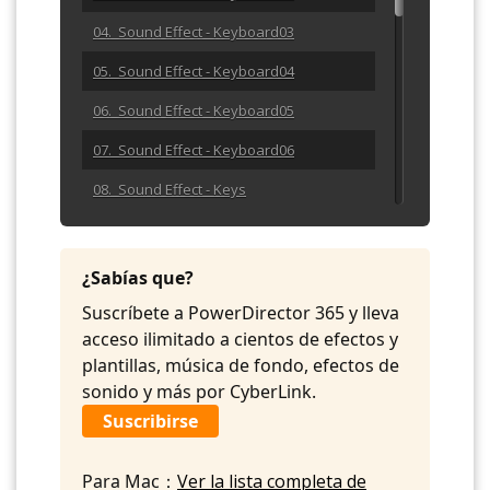
04. Sound Effect - Keyboard03
05. Sound Effect - Keyboard04
06. Sound Effect - Keyboard05
07. Sound Effect - Keyboard06
08. Sound Effect - Keys
09. Sound Effect - Pen Clicking
10. Sound Effect - Pencil Writing
¿Sabías que?
11. Sound Effect - Rulertwang03
Suscríbete a PowerDirector 365 y lleva
acceso ilimitado a cientos de efectos y
12. Sound Effect - Rulertwang04
plantillas, música de fondo, efectos de
13. Sound Effect - Rulertwang05
sonido y más por CyberLink.
Suscribirse
14. Sound Effect - Scissors
15. Sound Effect - Snip 01
Para Mac：
Ver la lista completa de