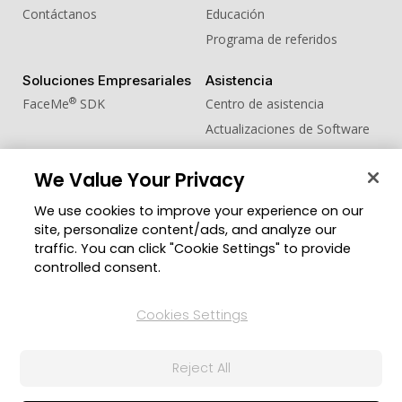
Contáctanos
Educación
Programa de referidos
Soluciones Empresariales
Asistencia
®
FaceMe
SDK
Centro de asistencia
Actualizaciones de Software
Centro de Aprendizaje
We Value Your Privacy
Comunidad
Cambiar región
We use cookies to improve your experience on our
Zona de Miembros
site, personalize content/ads, and analyze our
Blog
traffic. You can click "Cookie Settings" to provide
controlled consent.
Síguenos
Cookies Settings
© 2026 CyberLink Corp. Todos los derechos
Reject All
reservados.
Política de privacidad
Condiciones de Servicio