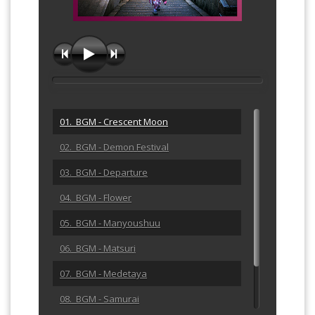
01. BGM - Crescent Moon
02. BGM - Demon Festival
03. BGM - Departure
04. BGM - Flower
05. BGM - Manyoushuu
06. BGM - Matsuri
07. BGM - Medetaya
08. BGM - Samurai