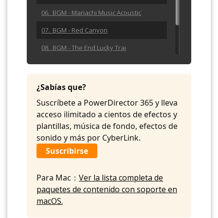
06. BGM - Mariachi Music Acoustic
07. BGM - Red Canyon
08. BGM - The End Lucky Trai
09. BGM - Visionary
10. BGM - Westward Wagons
¿Sabías que?
Suscríbete a PowerDirector 365 y lleva
acceso ilimitado a cientos de efectos y
plantillas, música de fondo, efectos de
sonido y más por CyberLink.
Suscribirse
Para Mac：
Ver la lista completa de
paquetes de contenido con soporte en
macOS.