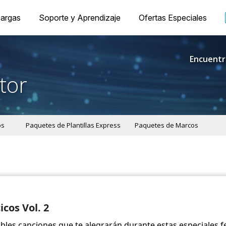
argas
Soporte y Aprendizaje
Ofertas Especiales
Encuentr
tor
os
Paquetes de Plantillas Express
Paquetes de Marcos
icos Vol. 2
les canciones que te alegrarán durante estas especiales f