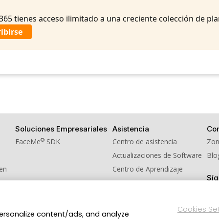
365 tienes acceso ilimitado a una creciente colección de pla
ibirse
Soluciones Empresariales
Asistencia
Co
®
FaceMe
SDK
Centro de asistencia
Zon
Actualizaciones de Software
Blo
men
Centro de Aprendizaje
Sí
idos
Cookies Se
personalize content/ads, and analyze
Política de privacidad
Condiciones de Servicio