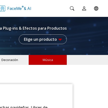
®
FaceMe
& AI
a Plug-ins & Efectos para Productos
Elige un producto
Decoración
Música
echas navideñas. Libres de