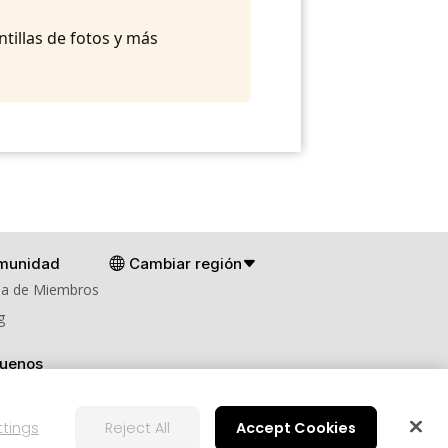
ntillas de fotos y más
munidad
Cambiar región
a de Miembros
g
guenos
ttings
Reject All
Accept Cookies
Configuración de cookies