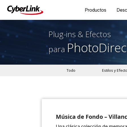
Productos
Desc
Plug-ins & Efectos
PhotoDirec
para
Todo
Estilos y Efect
Música de Fondo – Villanc
Una clásica colección de memorab