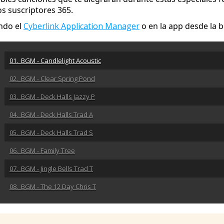
os suscriptores 365.
ndo el
Cyberlink Application Manager
o en la app desde la 
01. BGM - Candlelight Acoustic
02. BGM - Clear Spring Pond
03. BGM - Deck Halls Jazzy P
04. BGM - Deck Halls Trad A
05. BGM - Deck Halls Trad S
06. BGM - Family Tree
07. BGM - Jingle Bells Trad T
08. BGM - The 12 Day Chris T
09. BGM - The First Christ
10. BGM - We Wish You Merry TA