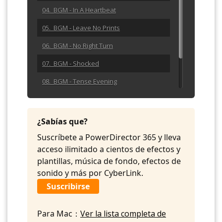
04. BGM - In A Heartbeat
05. BGM - Leave No Prints
06. BGM - No Right Turn
07. BGM - Shocked
08. BGM - Tense Evening
09. BGM - The Gavel
10. BGM - Trail Light
¿Sabías que?
Suscríbete a PowerDirector 365 y lleva
acceso ilimitado a cientos de efectos y
plantillas, música de fondo, efectos de
sonido y más por CyberLink.
Suscribirse
Para Mac：
Ver la lista completa de