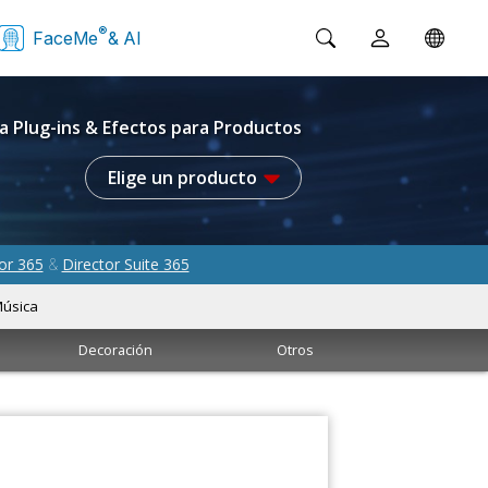
®
FaceMe
& AI
a Plug-ins & Efectos para Productos
Elige un producto
or 365
Director Suite 365
&
úsica
Decoración
Otros