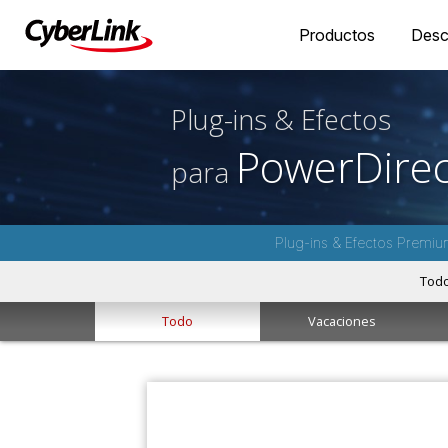
Productos
Desc
Plug-ins & Efectos
PowerDirec
para
Plug-ins & Efectos Premiu
Tod
Todo
Vacaciones