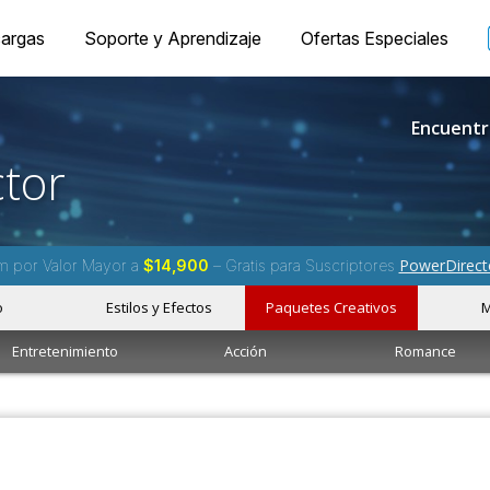
argas
Soporte y Aprendizaje
Ofertas Especiales
Encuentr
tor
PowerDirect
m por Valor Mayor a
$14,900
– Gratis para Suscriptores
o
Estilos y Efectos
Paquetes Creativos
M
Entretenimiento
Acción
Romance