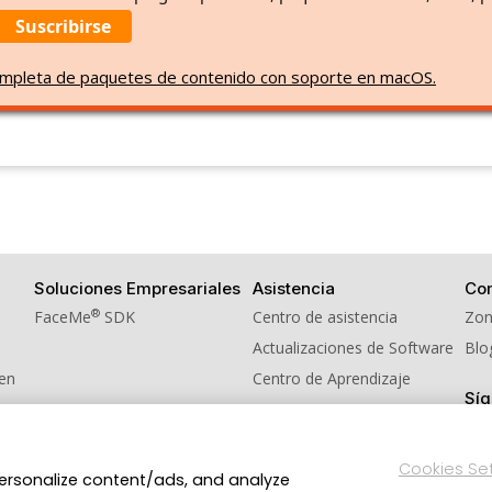
Suscribirse
 completa de paquetes de contenido con soporte en macOS.
Soluciones Empresariales
Asistencia
Co
®
FaceMe
SDK
Centro de asistencia
Zon
Actualizaciones de Software
Blo
men
Centro de Aprendizaje
Sí
idos
Cookies Se
personalize content/ads, and analyze
Política de privacidad
Condiciones de Servicio
reservados.