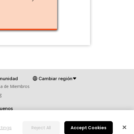
munidad
Cambiar región
a de Miembros
g
guenos
ttings
Reject All
Accept Cookies
Configuración de cookies