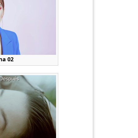
na 02
Después