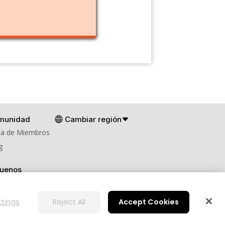
munidad
Cambiar región
a de Miembros
g
guenos
ttings
Reject All
Accept Cookies
Configuración de cookies