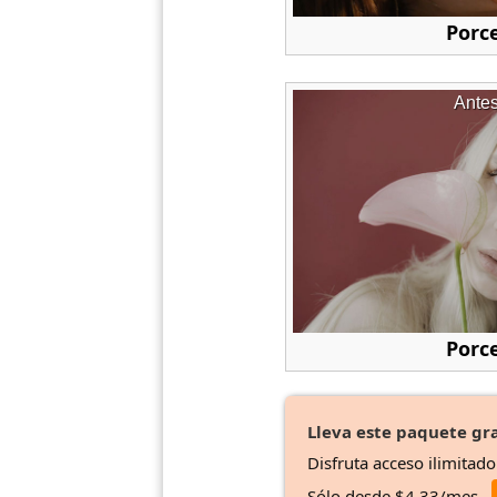
Porc
Ante
Porc
Lleva este paquete gra
Disfruta acceso ilimitad
Sólo desde $4.33/mes.