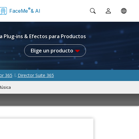
®
FaceMe
& AI
a Plug-ins & Efectos para Productos
Elige un producto
or 365
Director Suite 365
&
úsica