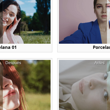
elana 01
Porcela
s
Después
Antes