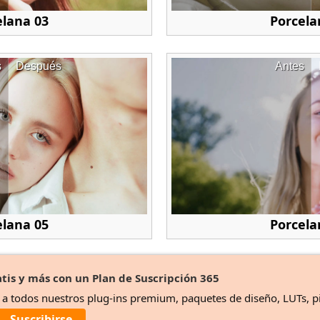
elana 03
Porcela
s
Después
Antes
elana 05
Porcela
tis y más con un Plan de Suscripción 365
o a todos nuestros plug-ins premium, paquetes de diseño, LUTs, p
Suscribirse