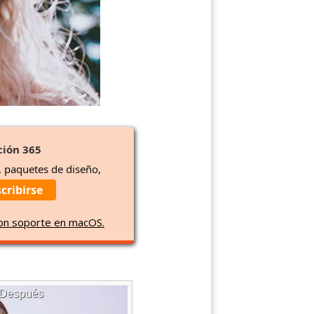
ción 365
, paquetes de diseño,
cribirse
con soporte en macOS.
Después