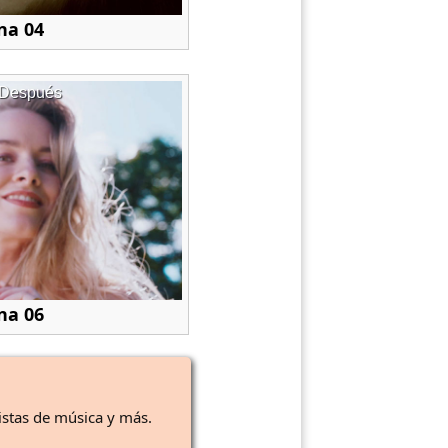
na 04
Después
na 06
istas de música y más.