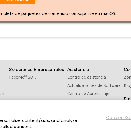
 completa de paquetes de contenido con soporte en macOS.
Soluciones Empresariales
Asistencia
Co
®
FaceMe
SDK
Centro de asistencia
Zon
Actualizaciones de Software
Blo
men
Centro de Aprendizaje
Sí
idos
Cookies Se
personalize content/ads, and analyze
Política de privacidad
Condiciones de Servicio
reservados.
trolled consent.