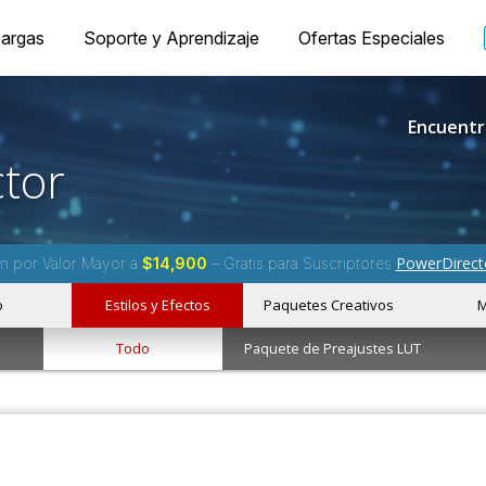
argas
Soporte y Aprendizaje
Ofertas Especiales
Encuentr
tor
PowerDirect
m por Valor Mayor a
$14,900
– Gratis para Suscriptores
o
Estilos y Efectos
Paquetes Creativos
M
Todo
Paquete de Preajustes LUT