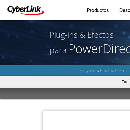
Productos
Desc
Plug-ins & Efectos
PowerDirec
para
Plug-ins & Efectos Premiu
Tod