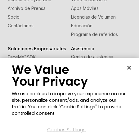
Archivo de Prensa
Apps Móviles
Socio
Licencias de Volumen
Contáctanos
Educación
Programa de referidos
Soluciones Empresariales
Asistencia
Centro de asistencia
FaceMe
SDK
®
We Value
Actualizaciones de Software
Centro de Aprendizaje
Your Privacy
Comunidad
Cambiar región
We use cookies to improve your experience on our
Zona de Miembros
site, personalize content/ads, and analyze our
Blog
traffic. You can click "Cookie Settings" to provide
controlled consent.
Síguenos
Cookies Settings