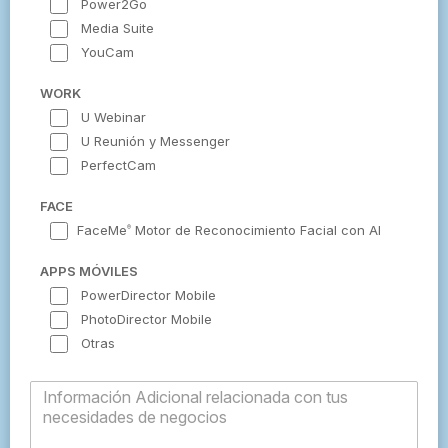
Power2Go
Media Suite
YouCam
WORK
U Webinar
U Reunión y Messenger
PerfectCam
FACE
FaceMe
Motor de Reconocimiento Facial con AI
®
APPS MÓVILES
PowerDirector Mobile
PhotoDirector Mobile
Otras
Información Adicional relacionada con tus
necesidades de negocios