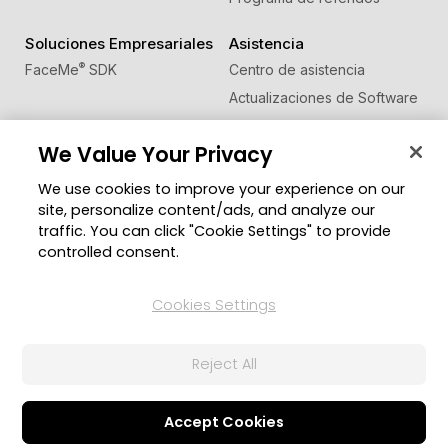
Soluciones Empresariales
Asistencia
®
FaceMe
SDK
Centro de asistencia
Actualizaciones de Software
Centro de Aprendizaje
We Value Your Privacy
Comunidad
Cambiar región
We use cookies to improve your experience on our
Zona de Miembros
site, personalize content/ads, and analyze our
Blog
traffic. You can click "Cookie Settings" to provide
controlled consent.
Síguenos
Cookies Settings
© 2026 CyberLink Corp. Todos los derechos
Reject All
reservados.
Política de privacidad
Condiciones de Servicio
Configuración de cookies
Accept Cookies