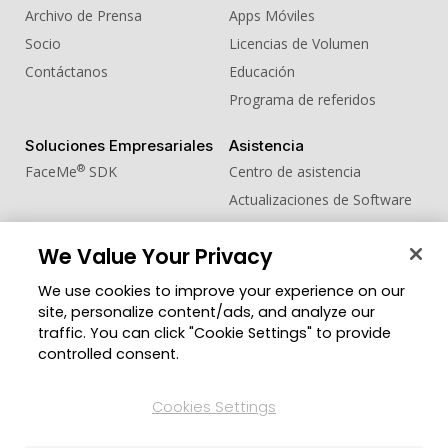
Archivo de Prensa
Apps Móviles
Socio
Licencias de Volumen
Contáctanos
Educación
Programa de referidos
Soluciones Empresariales
Asistencia
®
FaceMe
SDK
Centro de asistencia
Actualizaciones de Software
Centro de Aprendizaje
We Value Your Privacy
Comunidad
Cambiar región
We use cookies to improve your experience on our
Zona de Miembros
site, personalize content/ads, and analyze our
Blog
traffic. You can click "Cookie Settings" to provide
controlled consent.
Síguenos
Cookies Settings
© 2026 CyberLink Corp. Todos los derechos