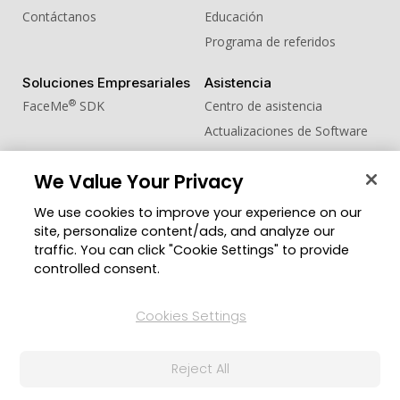
Contáctanos
Educación
Programa de referidos
Soluciones Empresariales
Asistencia
®
FaceMe
SDK
Centro de asistencia
Actualizaciones de Software
Centro de Aprendizaje
We Value Your Privacy
Comunidad
Cambiar región
We use cookies to improve your experience on our
Zona de Miembros
site, personalize content/ads, and analyze our
Blog
traffic. You can click "Cookie Settings" to provide
controlled consent.
Síguenos
Cookies Settings
© 2026 CyberLink Corp. Todos los derechos
Reject All
reservados.
Política de privacidad
Condiciones de Servicio