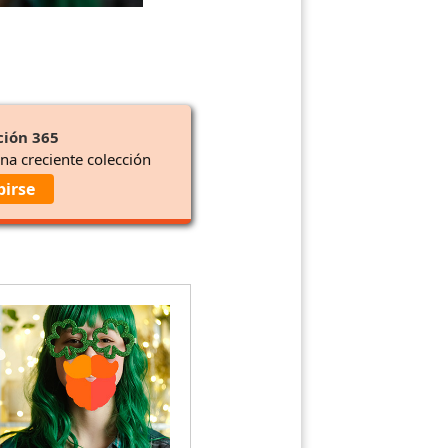
ción 365
una creciente colección
birse