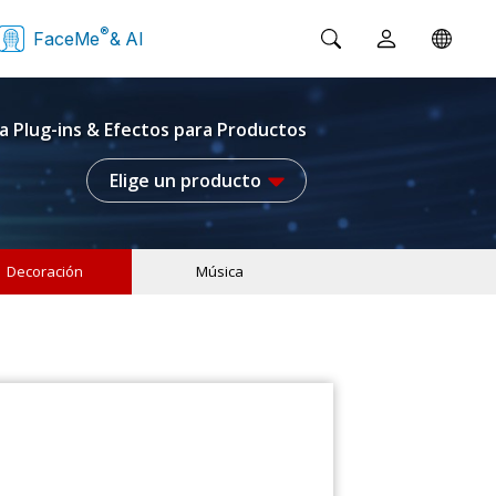
®
FaceMe
& AI
a Plug-ins & Efectos para Productos
Elige un producto
Decoración
Música