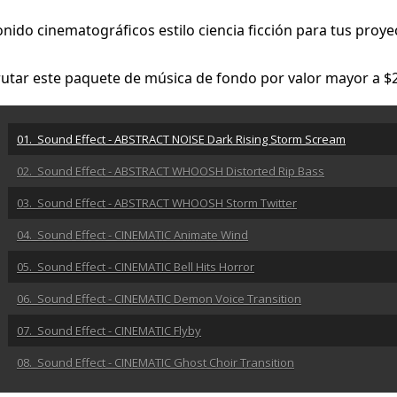
nido cinematográficos estilo ciencia ficción para tus proyec
rutar este paquete de música de fondo por valor mayor a $
01. Sound Effect - ABSTRACT NOISE Dark Rising Storm Scream
02. Sound Effect - ABSTRACT WHOOSH Distorted Rip Bass
03. Sound Effect - ABSTRACT WHOOSH Storm Twitter
04. Sound Effect - CINEMATIC Animate Wind
05. Sound Effect - CINEMATIC Bell Hits Horror
06. Sound Effect - CINEMATIC Demon Voice Transition
07. Sound Effect - CINEMATIC Flyby
08. Sound Effect - CINEMATIC Ghost Choir Transition
09. Sound Effect - CINEMATIC Metal Horror Clang