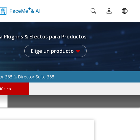
®
FaceMe
& AI
a Plug-ins & Efectos para Productos
Elige un producto
or 365
Director Suite 365
&
úsica