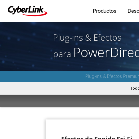
Productos
Desc
Plug-ins & Efectos
PowerDirec
para
Plug-ins & Efectos Premiu
Tod
Efectos de Sonido Sci-Fi