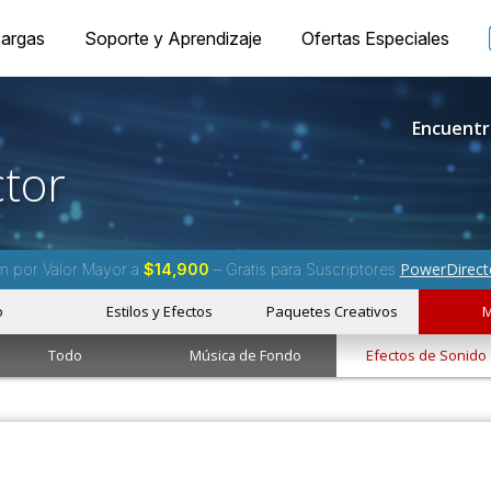
argas
Soporte y Aprendizaje
Ofertas Especiales
Encuentr
tor
PowerDirect
m por Valor Mayor a
$14,900
– Gratis para Suscriptores
o
Estilos y Efectos
Paquetes Creativos
M
Todo
Música de Fondo
Efectos de Sonido