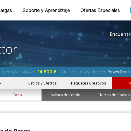
argas
Soporte y Aprendizaje
Ofertas Especiales
Encuentr
tor
PowerDirect
m por Valor Mayor a
14.800 €
– Gratis para Suscriptores
o
Estilos y Efectos
Paquetes Creativos
M
Todo
Música de Fondo
Efectos de Sonido
os de Pasos