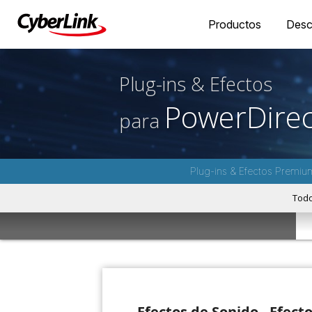
Productos
Desc
Plug-ins & Efectos
PowerDirec
para
Plug-ins & Efectos Premiu
Tod
Efectos de Sonido - Efect