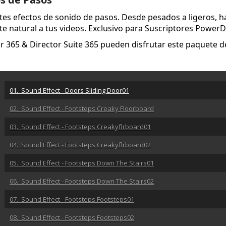
tes efectos de sonido de pasos. Desde pesados a ligeros, ha
 natural a tus videos. Exclusivo para Suscriptores PowerDir
 365 & Director Suite 365 pueden disfrutar este paquete de
01. Sound Effect - Doors Sliding Door01
02. Sound Effect - Footsteps Creaky Floorboard
03. Sound Effect - Footsteps Creakyflrboard01
04. Sound Effect - Footsteps Creakyflrboard02
05. Sound Effect - Footsteps Down The Stairs01
06. Sound Effect - Footsteps Down The Stairs02
07. Sound Effect - Footsteps Footsteps01
08. Sound Effect - Footsteps Footsteps02