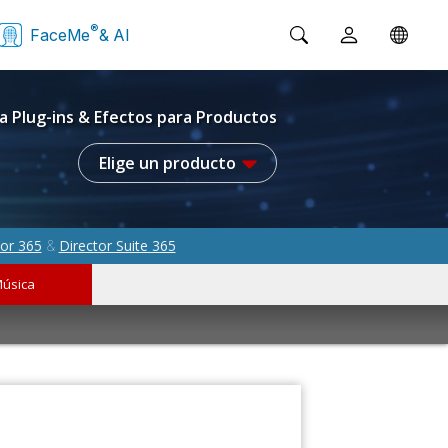
®
FaceMe
& AI
a Plug-ins & Efectos para Productos
Elige un producto
or 365
Director Suite 365
&
úsica