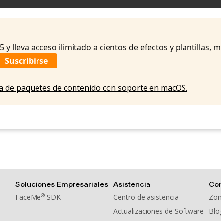
09. Sound Effect - Footsteps Footsteps03
10. Sound Effect - Footsteps Footsteps04
11. Sound Effect - Footsteps Footsteps05
y lleva acceso ilimitado a cientos de efectos y plantillas, 
Suscribirse
12. Sound Effect - Footsteps Footsteps06
13. Sound Effect - Footsteps Footsteps07
eta de paquetes de contenido con soporte en macOS.
14. Sound Effect - Footsteps Footsteps08
15. Sound Effect - Footsteps Footsteps09
16. Sound Effect - Footsteps Footsteps10
17. Sound Effect - Footsteps Footsteps11
18. Sound Effect - Footsteps Footsteps12
Soluciones Empresariales
Asistencia
Co
19. Sound Effect - Footsteps Footsteps13
®
FaceMe
SDK
Centro de asistencia
Zon
20. Sound Effect - Footsteps Footsteps14
Actualizaciones de Software
Blo