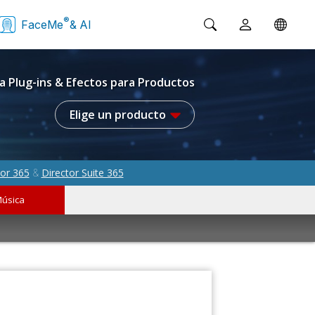
®
FaceMe
& AI
a Plug-ins & Efectos para Productos
Elige un producto
or 365
Director Suite 365
&
úsica