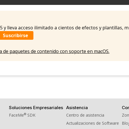
09. BGM - Message
10. BGM - Odaiba
11. BGM - Rose
y lleva acceso ilimitado a cientos de efectos y plantillas, 
Suscribirse
eta de paquetes de contenido con soporte en macOS.
Soluciones Empresariales
Asistencia
Co
®
FaceMe
SDK
Centro de asistencia
Zon
Actualizaciones de Software
Blo