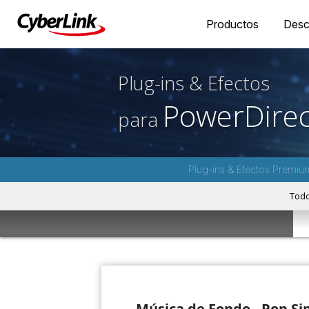
Productos
Desc
Plug-ins & Efectos
PowerDirec
para
Plug-ins & Efectos Premiu
Tod
Música de Fondo - Pop Si