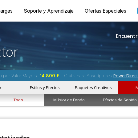
argas
Soporte y Aprendizaje
Ofertas Especiales
Encuentr
tor
PowerDirect
m por Valor Mayor a
14.800 €
– Gratis para Suscriptores
o
Estilos y Efectos
Paquetes Creativos
M
Todo
Música de Fondo
Efectos de Sonido
ntetizador