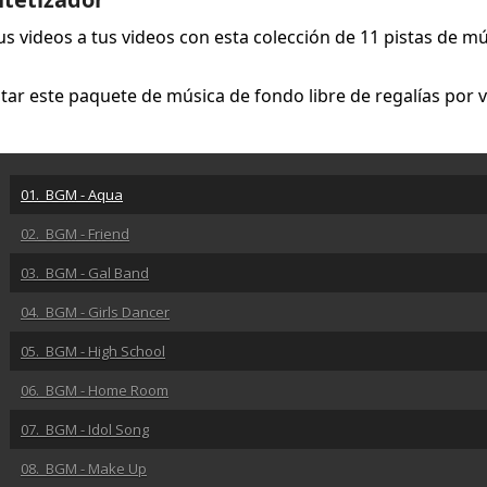
tus videos a tus videos con esta colección de 11 pistas de m
tar este paquete de música de fondo libre de regalías por 
01. BGM - Aqua
02. BGM - Friend
03. BGM - Gal Band
04. BGM - Girls Dancer
05. BGM - High School
06. BGM - Home Room
07. BGM - Idol Song
08. BGM - Make Up