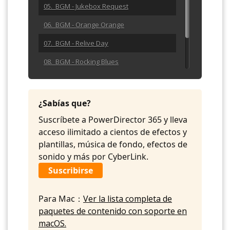
05. BGM - Jukebox Request
06. BGM - Orange Orange
07. BGM - Relive Day
08. BGM - Rocking Blues
09. BGM - She Calls Me
10. BGM - Wild Call
¿Sabías que?
Suscríbete a PowerDirector 365 y lleva
acceso ilimitado a cientos de efectos y
plantillas, música de fondo, efectos de
sonido y más por CyberLink.
Suscribirse
Para Mac：
Ver la lista completa de
paquetes de contenido con soporte en
macOS.