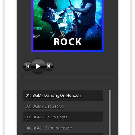
01. BGM - Dancing On Horizon
02. BGM - Get Set Go
03. BGM - Go Go Boots
04. BGM - If You Need Me