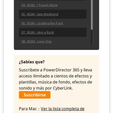
04. BGM - I Travel Alone
05. BGM - Jam Weekend
06. BGM - Leading the Pack
07. BGM - Like a Rock
08. BGM - Lone Star
09. BGM - Make It Right
10. BGM - No Clouds in Sight
¿Sabías que?
Suscríbete a PowerDirector 365 y lleva
acceso ilimitado a cientos de efectos y
plantillas, música de fondo, efectos de
sonido y más por CyberLink.
Suscribirse
Para Mac：
Ver la lista completa de