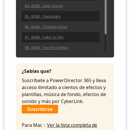
04. BGM - Lime Green
05. BGM - Sanctuary
06. BGM - Shopping Bag
07. BGM - Take To Sky
08. BGM - Ten Pm Edition
09. BGM - Urgent Bulletin
10. BGM - William Tell Over
¿Sabías que?
Suscríbete a PowerDirector 365 y lleva
acceso ilimitado a cientos de efectos y
plantillas, música de fondo, efectos de
sonido y más por CyberLink.
Suscribirse
Para Mac：
Ver la lista completa de