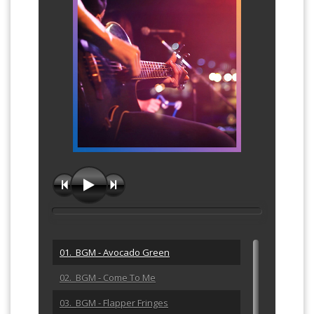
01. BGM - Avocado Green
02. BGM - Come To Me
03. BGM - Flapper Fringes