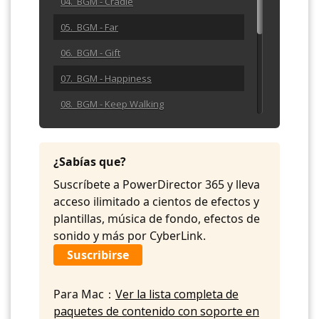
04. BGM - Cradle
05. BGM - Far
06. BGM - Gift
07. BGM - Happiness
08. BGM - Keep Walking
09. BGM - Lan Lan Lan
10. BGM - Mercy Waltz
¿Sabías que?
11. BGM - Photograph
Suscríbete a PowerDirector 365 y lleva
acceso ilimitado a cientos de efectos y
12. BGM - Sentimental
plantillas, música de fondo, efectos de
13. BGM - Sleepy Kitten
sonido y más por CyberLink.
Suscribirse
Para Mac：
Ver la lista completa de
paquetes de contenido con soporte en