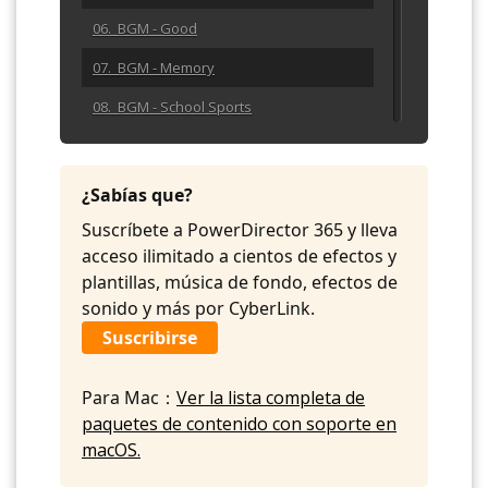
06. BGM - Good
07. BGM - Memory
08. BGM - School Sports
09. BGM - Smile
10. BGM - Tag
¿Sabías que?
11. BGM - The Thief
Suscríbete a PowerDirector 365 y lleva
acceso ilimitado a cientos de efectos y
12. BGM - Toy World
plantillas, música de fondo, efectos de
13. BGM - Trouble
sonido y más por CyberLink.
Suscribirse
14. BGM - Wonderful Days
Para Mac：
Ver la lista completa de
paquetes de contenido con soporte en
macOS.