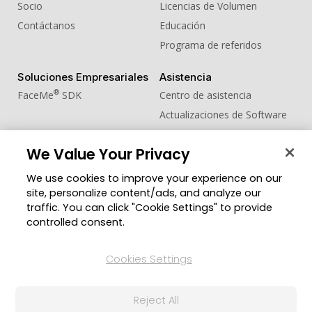
Socio
Licencias de Volumen
Contáctanos
Educación
Programa de referidos
Soluciones Empresariales
Asistencia
®
FaceMe
SDK
Centro de asistencia
Actualizaciones de Software
Centro de Aprendizaje
We Value Your Privacy
Comunidad
Cambiar región
We use cookies to improve your experience on our
Zona de Miembros
site, personalize content/ads, and analyze our
Blog
traffic. You can click "Cookie Settings" to provide
controlled consent.
Síguenos
Cookies Settings
© 2026 CyberLink Corp. Todos los derechos
Reject All
reservados.