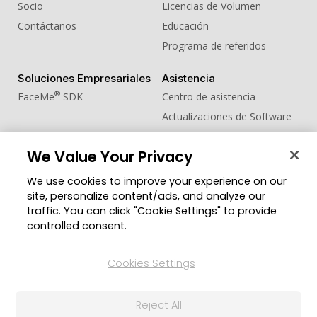
Socio
Licencias de Volumen
Contáctanos
Educación
Programa de referidos
Soluciones Empresariales
Asistencia
®
FaceMe
SDK
Centro de asistencia
Actualizaciones de Software
Centro de Aprendizaje
We Value Your Privacy
Comunidad
Cambiar región
We use cookies to improve your experience on our
Zona de Miembros
site, personalize content/ads, and analyze our
Blog
traffic. You can click "Cookie Settings" to provide
controlled consent.
Síguenos
Cookies Settings
© 2026 CyberLink Corp. Todos los derechos
Reject All
reservados.