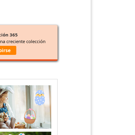
ción 365
una creciente colección
birse