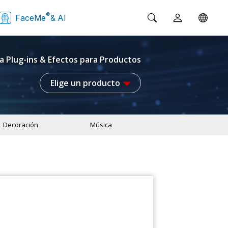
®
FaceMe
& AI
a Plug-ins & Efectos para Productos
Elige un producto
Decoración
Música