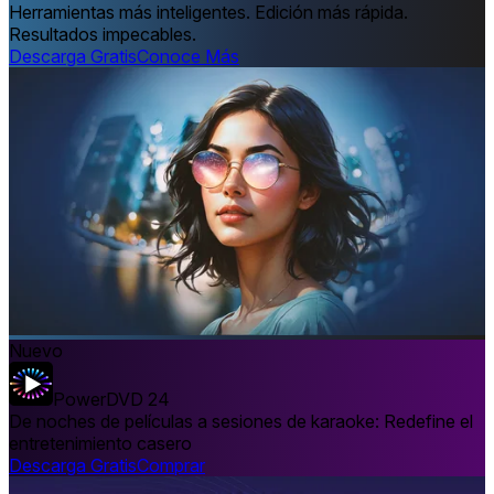
Herramientas más inteligentes. Edición más rápida.
Resultados impecables.
Descarga Gratis
Conoce Más
Nuevo
PowerDVD 24
De noches de películas a sesiones de karaoke: Redefine el
entretenimiento casero
Descarga Gratis
Comprar