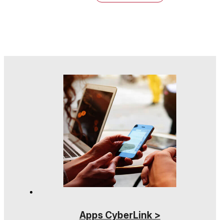
Apps CyberLink >