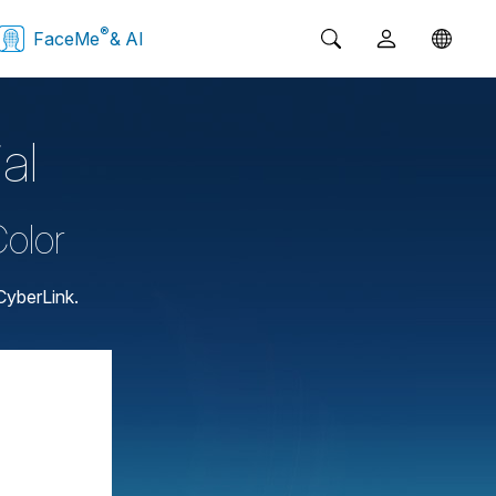
®
FaceMe
& AI
al
Color
CyberLink.